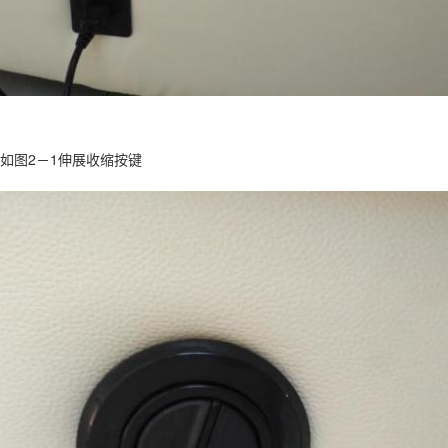
如图2－1伸展收缩按键