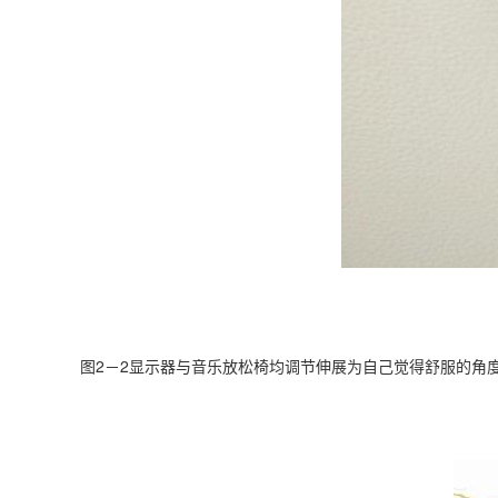
图2－2显示器与音乐放松椅均调节伸展为自己觉得舒服的角