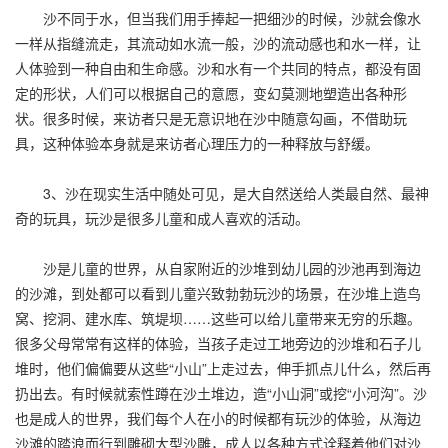
沙不同于水，但当我们用手捧起一把细沙的时候，沙就会像水
一样从指缝流走，其流动如水流一般，沙的流动感也和水一样，让
人体验到一种自由和生命感。沙和水有一个共同的特点，都没有固
定的形状，人们可以根据自己的意愿，变幻莫测地塑造出各种形
状。很多时候，来访者只是无意识地在沙中随意勾画，不借助玩
具，这种体验本身就是来访者心理压力的一种释放与舒缓。
3、沙在现实生活中随处可见，是大自然送给人类最自然、最神
奇的玩具，玩沙是很多儿童和成人喜欢的活动。
沙是儿童的世界，从自家附近的沙堆到幼儿园的沙池再到海边
的沙滩，到处都可以看到儿童兴致勃勃玩沙的场景，在沙堆上造鸟
窝、挖洞、建水库、筑堤坝……这些可以给儿童带来无穷的乐趣。
很多父母常常有这样的体验，当孩子走过工地旁边的沙堆和石子儿
堆时，他们偏偏要从这些“小山”上走过去，伸手抓点儿什么，然后再
扔出去。有时候就索性蹲在沙土堆边，造“小山洞”或挖“小河沟”。沙
也是成人的世界，我们每个人在小的时候都有玩沙的体验，从海边
沙滩的踏浪而行到雕砌大型沙雕，成人以各种方式诠释着他们对沙