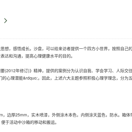
想，感悟成长。沙盘，可以给来访者提供一个四方小世界，按照自己的
深层次表达和沟通，提高心理健康水平的目的。
2012年修订)》精神，提供的案例分为认识自我、学会学习、人际交
他们的心理潜能&rdquo;，因此，上述六大主题参照积极心理学理念，
es;70mm，边厚25mm，实木喷漆，外侧涂木本色，内侧涂天蓝色，防水
，便于活动中沙箱的移动和搬运。