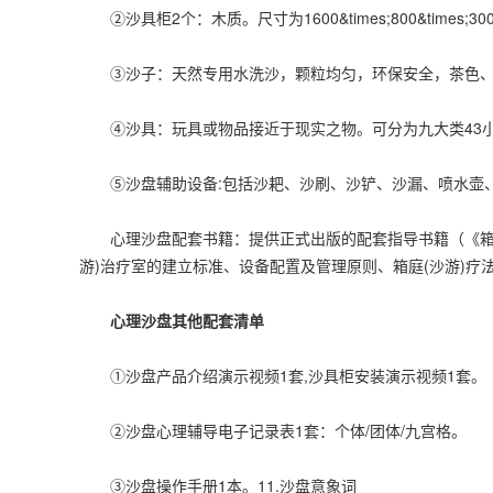
②沙具柜2个：木质。尺寸为1600&times;800&time
③沙子：天然专用水洗沙，颗粒均匀，环保安全，茶色、黄
④沙具：玩具或物品接近于现实之物。可分为九大类43小类
⑤沙盘辅助设备:包括沙耙、沙刷、沙铲、沙漏、喷水壶
心理沙盘配套书籍：提供正式出版的配套指导书籍（《箱庭(
游)治疗室的建立标准、设备配置及管理原则、箱庭(沙游)
心理沙盘其他配套清单
①沙盘产品介绍演示视频1套,沙具柜安装演示视频1套。
②沙盘心理辅导电子记录表1套：个体/团体/九宫格。
③沙盘操作手册1本。11.沙盘意象词