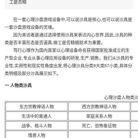
工是否精
在一套心理沙盘游戏设备中,可以说沙具是核心,也可以说沙具是
一套沙盘游戏设备的灵魂。
因为来访者是通过选择使用沙具来表达内心世界,因此,沙具的种
类是否丰富形态是否逼真,做工是否精细就术为重要。
笃行心理作为国内首家以心理设备命名获得国家批准成立的生
产型企业,专业从事心理应用设备的研发,生产,销售，我们从沙具的专
业性,实用性和现实性角度出发,将心理沙具分类9大类57小类,具体分
类明细及部分沙具展示如下。
一 人物类沙具
心理沙盘人物类
东方宗教神话人物
西方宗教神话人物
生活中的普通人
家庭关系人物
战争、格斗人物
死亡、恐怖象征物
情景人物