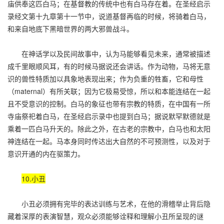
庙供奉这匹白马；在基督教的传统中也有白马存在着。在圣经启示
录经文第十九章第十一节中，说道基督再临的时候，将骑着白马，
和来自地底下黑暗世界的两大邪兽战斗。
在神话学以及民间故事中，认为马能够看见未来，通常被描述
成千里眼顺风耳，有的时候马据说还会讲话。作为动物，马将无意
识的兽性特质加以具象地表现出来；作为负重的牲畜，它和母性
（maternal）有所关联；因为它极易受惊，所以和本能连结在一起
且不受意识的控制。白马的象征也带有宗教的特质，在中国有一所
寺庙祭祀着白马，在圣经启示录中也提到白马；据说默罕默德就是
乘着一匹白马升天的。除此之外，在古老的宗教中，白马也和太阳
神连结在一起。马本身同时传达出大自然的不可预测性，以及对于
意识开通的内在驱策力。
10.小丑
小丑必须拥有完毕的表达训练与艺术，在他的滑稽举止背后隐
藏着深厚的表演智慧，观众必须能够诠释和理解小丑所呈现的谜