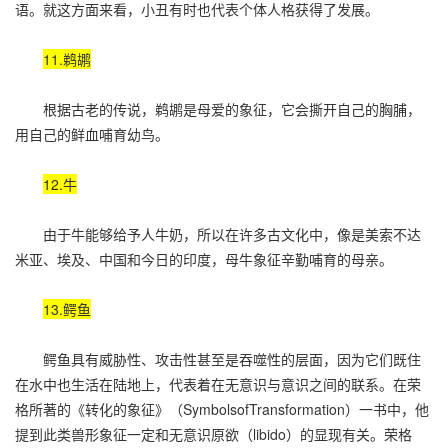
语。就这方面来看，小丑有时也代表个体人格获得了发展。
11.鹈鹕
根据古老的传说，鹈鹕是母爱的象征，它会撕开自己的胸脯，
用自己的鲜血哺育幼鸟。
12.牛
由于牛能够给予人牛奶，所以在许多古文化中，像是美索不达
米亚、埃及、中国和今日的印度，母牛象征辛勤哺育的母亲。
13.鳄鱼
鳄鱼具有威胁性、攻击性甚至是吞噬性的层面，因为它们既住
在水中也生活在陆地上，代表着在无意识与意识之间的联系。在荣
格所著的《转化的象征》（SymbolsofTransformation）一书中，他
提到此类兽形象征一定和无意识原欲（libido）的显现有关。荣格