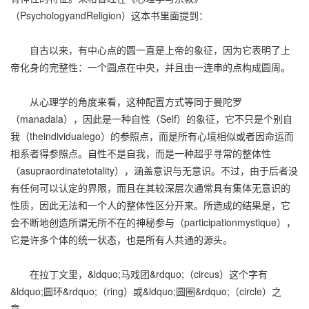
（PsychologyandReligion）这本书里面提到：
自古以来，有中心点的圆一直是上帝的象征，因为它表明了上
帝化身的完整性：一个圆点在中央，并且由一连串的点构成圆周。
从心理学的角度来看，这种配置方式等同于曼陀罗
（manadala），因此是一种自性（Self）的象征，它不只是个别自
我（theindividualego）的参照点，而是所有心境相似或者因命运而
相系者得参照点。自性不是自我，而是一种超乎寻常的整体性
（asupraordinatetotality），涵盖意识与无意识。不过，由于后者没
有任何可以认定的界限，而且在其较深层次通常具有集体无意识的
性质，因此无法和一个人的整体性区分开来。所造成的结果是，它
会不断地创造所谓无所不在的神秘参与（participationmystique），
它是许多个体的统一状态，也是所有人共通的源头。
在拉丁文里，&ldquo;马戏团&rdquo;（circus）这个字有
&ldquo;圆环&rdquo;（ring）或&ldquo;圆圈&rdquo;（circle）之
意。