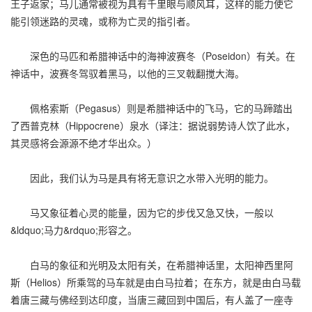
王子返家；马儿通常被视为具有千里眼与顺风耳，这样的能力使它
能引领迷路的灵魂，或称为亡灵的指引者。
深色的马匹和希腊神话中的海神波赛冬（Poseidon）有关。在
神话中，波赛冬驾驭着黑马，以他的三叉戟翻搅大海。
佩格索斯（Pegasus）则是希腊神话中的飞马，它的马蹄踏出
了西普克林（Hippocrene）泉水（译注：据说弱势诗人饮了此水，
其灵感将会源源不绝才华出众。）
因此，我们认为马是具有将无意识之水带入光明的能力。
马又象征着心灵的能量，因为它的步伐又急又快，一般以
&ldquo;马力&rdquo;形容之。
白马的象征和光明及太阳有关，在希腊神话里，太阳神西里阿
斯（Helios）所乘驾的马车就是由白马拉着；在东方，就是由白马载
着唐三藏与佛经到达印度，当唐三藏回到中国后，有人盖了一座寺