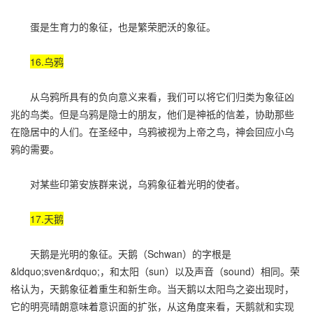
蛋是生育力的象征，也是繁荣肥沃的象征。
16.乌鸦
从乌鸦所具有的负向意义来看，我们可以将它们归类为象征凶
兆的鸟类。但是乌鸦是隐士的朋友，他们是神祗的信差，协助那些
在隐居中的人们。在圣经中，乌鸦被视为上帝之鸟，神会回应小乌
鸦的需要。
对某些印第安族群来说，乌鸦象征着光明的使者。
17.天鹅
天鹅是光明的象征。天鹅（Schwan）的字根是
&ldquo;sven&rdquo;，和太阳（sun）以及声音（sound）相同。荣
格认为，天鹅象征着重生和新生命。当天鹅以太阳鸟之姿出现时，
它的明亮晴朗意味着意识面的扩张，从这角度来看，天鹅就和实现