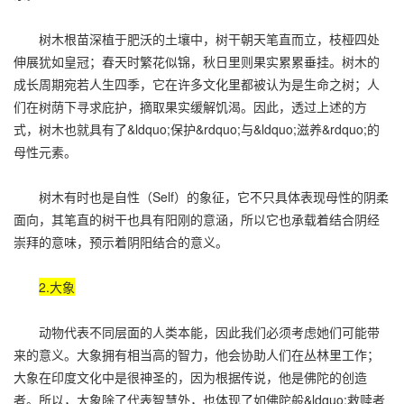
树木根苗深植于肥沃的土壤中，树干朝天笔直而立，枝桠四处
伸展犹如皇冠；春天时繁花似锦，秋日里则果实累累垂挂。树木的
成长周期宛若人生四季，它在许多文化里都被认为是生命之树；人
们在树荫下寻求庇护，摘取果实缓解饥渴。因此，透过上述的方
式，树木也就具有了&ldquo;保护&rdquo;与&ldquo;滋养&rdquo;的
母性元素。
树木有时也是自性（Self）的象征，它不只具体表现母性的阴柔
面向，其笔直的树干也具有阳刚的意涵，所以它也承载着结合阴经
崇拜的意味，预示着阴阳结合的意义。
2.大象
动物代表不同层面的人类本能，因此我们必须考虑她们可能带
来的意义。大象拥有相当高的智力，他会协助人们在丛林里工作；
大象在印度文化中是很神圣的，因为根据传说，他是佛陀的创造
者。所以，大象除了代表智慧外，也体现了如佛陀般&ldquo;救赎者