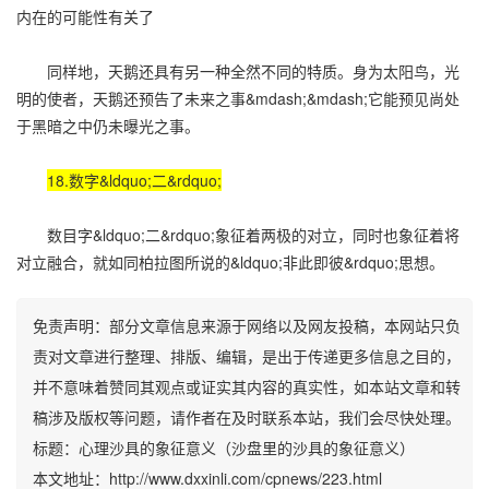
内在的可能性有关了
同样地，天鹅还具有另一种全然不同的特质。身为太阳鸟，光
明的使者，天鹅还预告了未来之事&mdash;&mdash;它能预见尚处
于黑暗之中仍未曝光之事。
18.数字&ldquo;二&rdquo;
数目字&ldquo;二&rdquo;象征着两极的对立，同时也象征着将
对立融合，就如同柏拉图所说的&ldquo;非此即彼&rdquo;思想。
免责声明：部分文章信息来源于网络以及网友投稿，本网站只负
责对文章进行整理、排版、编辑，是出于传递更多信息之目的，
并不意味着赞同其观点或证实其内容的真实性，如本站文章和转
稿涉及版权等问题，请作者在及时联系本站，我们会尽快处理。
标题：心理沙具的象征意义（沙盘里的沙具的象征意义）
本文地址：http://www.dxxinli.com/cpnews/223.html