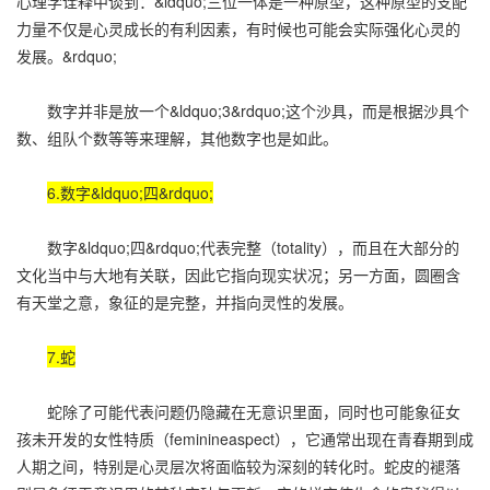
心理学诠释中谈到：&ldquo;三位一体是一种原型，这种原型的支配
力量不仅是心灵成长的有利因素，有时候也可能会实际强化心灵的
发展。&rdquo;
数字并非是放一个&ldquo;3&rdquo;这个沙具，而是根据沙具个
数、组队个数等等来理解，其他数字也是如此。
6.数字&ldquo;四&rdquo;
数字&ldquo;四&rdquo;代表完整（totality），而且在大部分的
文化当中与大地有关联，因此它指向现实状况；另一方面，圆圈含
有天堂之意，象征的是完整，并指向灵性的发展。
7.蛇
蛇除了可能代表问题仍隐藏在无意识里面，同时也可能象征女
孩未开发的女性特质（feminineaspect），它通常出现在青春期到成
人期之间，特别是心灵层次将面临较为深刻的转化时。蛇皮的褪落