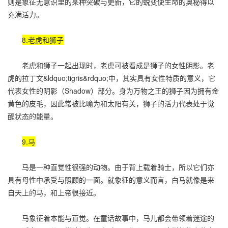
则是象征无意识里的某种突破与更新，它的蜕变使生命的奥秘得以
充满活力。
8.老虎和狮子
老虎和狮子一起出现时，老虎可被看成是狮子的女性阴影。老
虎的拉丁文&ldquo;tigris&rdquo;中，其实具有女性特质的意义，它
代表女性的阴影（Shadow）部分。身为万物之王的狮子因为拥有金
黄色的皮毛，因此常被比喻为和太阳有关，狮子的活力代表处于觉
醒状态的能量。
9.马
马是一种直觉性很强的动物。由于背上载着骑士，所以它们亦
具有母性中承受与照顾的一面。就象征的意义而言，白马就像是来
自天上的马，和上帝很接近。
马象征着本能与直觉。在童话故事中，马儿都会带领着迷途的