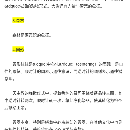
&rdquo;先知的动物形式。大象还有力量与智慧的象征。
3.森林
森林是潜意识的象征。
4.圆形
圆形往往是&ldquo;中心化&rdquo;（centering）的表现，是自
性的象征。顺时针的圆表示通往意识，而逆时针的圆则表示通往潜
意识。
天主教的弥撒仪式中，提着香炉的祭司围绕着祭品转三圈，其
中逆时针转两次，顺时针转一次，藉此净化祭品，使其转化为神圣
后献给上帝。
圆圈本身，特别是绕着中心点转动的圆圈，在其他文化中也具
有神性的特征。荣格曾经在《心理学与宗教》