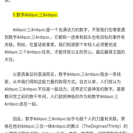
5.数字&ldquo;三&rdquo;
&ldquo;三&rdquo;是一个充满活力的数字，不管我们在哪里遇
到数字&ldquo;三&rdquo;，它都和一连串有起头也有目标的事件有
关联。例如，在童话故事里，我们知道那个年轻人必须要完成
&ldquo;三个&rdquo;任务，才能俘获公主的芳心，最后赢得王国的
大位。
以更具象征的意涵而言，数字&ldquo;三&rdquo;隐含一条线
索，从中我们得知这股力量的取得方式。自古以来，人们就认为
&ldquo;三&rdquo;不仅是一股动力，还界定它是神圣的数字。基督
教问世之前的数千年间，人们就把神祗的作为和数字&ldquo;三
&rdquo;连在一起。
因此，数字&ldquo;三&rdquo;似乎与超个人的力量有关联。荣
格在他对&ldquo;三位一体&rdquo;的教义（TheDogmaofTrinity）的