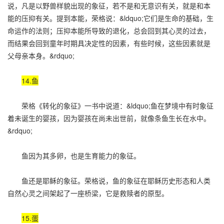
说，凡是以野兽样貌出现的象征，若不是和无意识有关，就是和本
能的压抑有关。提到本能，荣格说：&ldquo;它们是生命的基础，生
命运作的法则；压抑本能所导致的退化，总会回到其心灵的过去，
而结果会回到童年时期具决定性的因素，有些时候，这些因素就是
父母亲本身。&rdquo;
14.鱼
荣格《转化的象征》一书中说道：&ldquo;鱼在梦境中有时象征
着未诞生的婴孩，因为婴孩在尚未出世前，就像条鱼生长在水中。
&rdquo;
鱼因为其多卵，也是生育能力的象征。
鱼还是耶稣的象征。荣格说，鱼的象征在耶稣历史形态和人类
自然心灵之间架起了一座桥梁，它是救赎者的原型。
15.蛋