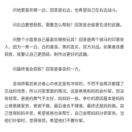
问他更喜欢哪一边，回答是右边，也希望自己在右边战斗。
问右边要想获胜，需要怎么帮助？回答是去偷更先进的武器。
问整个沙盘里自己最喜欢哪些玩具？回答是两个骑马的印第安
人，因为一黑一白，白的善良，黑的恶劣，双方对战。如果善良要
获胜，就要让自己更团结，制作出更好的武器。
问最终谁会获胜？回答是善良的一方。
咨询师看到来访者心中肯定是有冲突的，不然不会两次都摆了
交战的场景，所以问家里面的情况。说是爸爸和妈妈会吵架，但没
有经常。爸爸的脾气不太好，妈妈好一些。争吵的原因基本是妈妈
让爸爸做家务，爸爸不做，最后谁也不理谁，最终还是妈妈做。自
己觉得妈妈辛苦，希望爸爸也来帮忙，自己会帮妈妈分担家务。当
他们吵架时，觉得很烦，希望他们不要吵架。