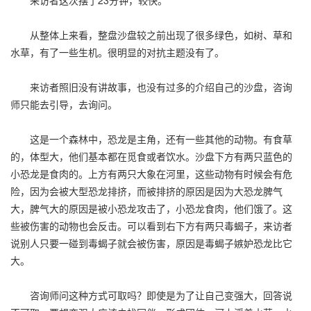
来访者这次摆了23分钟，较快。
从整体上来看，整盘沙盘较之前出现了很多绿色，如树、草和
水草，有了一些生机。很明显的对抗主题没有了。
来访者照旧没有讲故事，也没有过多的介绍自己的沙盘，咨询
师只能去引导，去询问。
这是一个森林中，恐龙是主角，还有一些其他的动物。有食草
的，体型大，他们基本都在觅食或者饮水。沙盘下方有两只蓝色的
小恐龙是食肉的。上方有两只大象在河里，这些动物有时候会有危
险，因为会被大型恐龙排挤，而被排挤的原因是因为大恐龙脾气
大，脾气大的原因是被小恐龙攻击了，小恐龙食肉，他们饿了。这
些被伤害的动物也会反击。可以看到右下方有两只毒蝎子，来访者
说别人只要一碰到毒蝎子就会被伤害，原因是毒蝎子嫉妒恐龙比它
大。
咨询师问这种方式可取吗？即使是为了让自己变强大，回答说