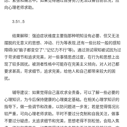
虑、紧张和痛苦中。如果觉得通过自身努力无法改善目前状况，应
向心理老师求助。
3.51..5
结果解释：强迫症状维度主要指那种明知没有必要、但又无法
摆脱的无意义的思想、冲动、行为等表现,还有一些比较一般的感知
障碍(如"脑子都变空了","记忆力不行"等)。通过测试得知被试因为过
于苛求细节和追求完美，对一些事情思虑过度，在行为和思想上出
现了较多困扰。被测者性格中可能存在完美主义倾向，对人对己都
要求甚高，苛求细节，追求完美，给他人和自己都带来较大的困
扰。
辅导建议：如果觉得自己喜欢求全责备，可以了解一些必要的
心理知识，为今后保持健康的心理奠定基础。在相关心理学知识的
指导下，做一些调节和改善，以防问题进一步发；若是觉得情况比
较严重，可向心理老师求助。平时不要过分克制和自我关注，做事
不要过分疑虑，太追求细节和完美，思想老得不到松弛，会陷入焦