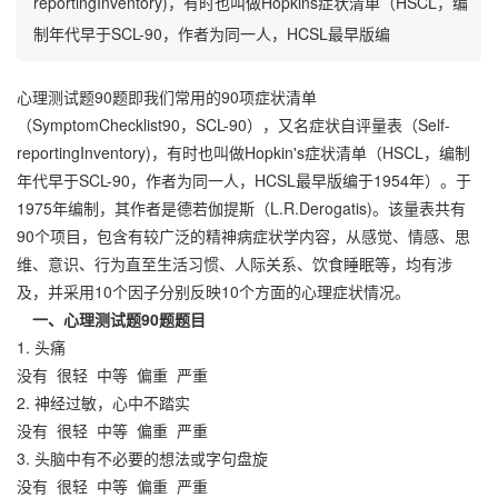
reportingInventory)，有时也叫做Hopkins症状清单（HSCL，编
制年代早于SCL-90，作者为同一人，HCSL最早版编
心理测试题90题即我们常用的90项症状清单
（SymptomChecklist90，SCL-90），又名症状自评量表（Self-
reportingInventory)，有时也叫做Hopkin's症状清单（HSCL，编制
年代早于SCL-90，作者为同一人，HCSL最早版编于1954年）。于
1975年编制，其作者是德若伽提斯（L.R.Derogatis)。该量表共有
90个项目，包含有较广泛的精神病症状学内容，从感觉、情感、思
维、意识、行为直至生活习惯、人际关系、饮食睡眠等，均有涉
及，并采用10个因子分别反映10个方面的心理症状情况。
一、心理测试题90题题目
1. 头痛
没有
很轻
中等
偏重
严重
2. 神经过敏，心中不踏实
没有
很轻
中等
偏重
严重
3. 头脑中有不必要的想法或字句盘旋
没有
很轻
中等
偏重
严重