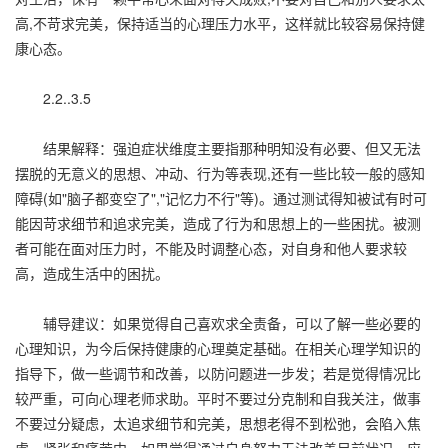
高,不苛求完美，保持适当的心理压力水平，这样就比较容易保持健
康心态。
2.2..3.5
结果解释：强迫症状维度主要指那种明知没有必要、但又无法
摆脱的无意义的思想、冲动、行为等表现,还有一些比较一般的感知
障碍(如"脑子都变空了","记忆力不行"等)。通过测试得知被试有时可
能因苛求细节和追求完美，造成了行为和思想上的一些困扰。被测
者可能在面对压力时，不能及时调整心态，对自身和他人要求较
高，造成生活中的困扰。
辅导建议：如果觉得自己喜欢求全责备，可以了解一些必要的
心理知识，为今后保持健康的心理奠定基础。在相关心理学知识的
指导下，做一些调节和改善，以防问题进一步发；若是觉得情况比
较严重，可向心理老师求助。平时不要过分克制和自我关注，做事
不要过分疑虑，太追求细节和完美，思想老得不到松弛，会陷入焦