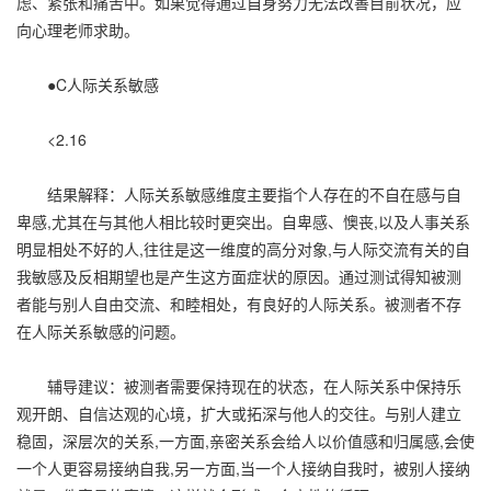
虑、紧张和痛苦中。如果觉得通过自身努力无法改善目前状况，应
向心理老师求助。
●C人际关系敏感
<2.16
结果解释：人际关系敏感维度主要指个人存在的不自在感与自
卑感,尤其在与其他人相比较时更突出。自卑感、懊丧,以及人事关系
明显相处不好的人,往往是这一维度的高分对象,与人际交流有关的自
我敏感及反相期望也是产生这方面症状的原因。通过测试得知被测
者能与别人自由交流、和睦相处，有良好的人际关系。被测者不存
在人际关系敏感的问题。
辅导建议：被测者需要保持现在的状态，在人际关系中保持乐
观开朗、自信达观的心境，扩大或拓深与他人的交往。与别人建立
稳固，深层次的关系,一方面,亲密关系会给人以价值感和归属感,会使
一个人更容易接纳自我,另一方面,当一个人接纳自我时，被别人接纳