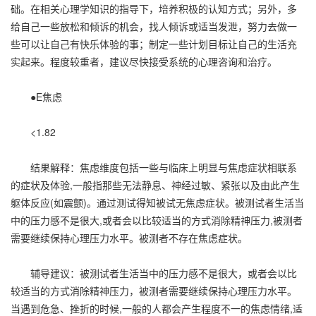
础。在相关心理学知识的指导下，培养积极的认知方式；另外，多
给自己一些放松和倾诉的机会，找人倾诉或适当发泄，努力去做一
些可以让自己有快乐体验的事；制定一些计划目标让自己的生活充
实起来。程度较重者，建议尽快接受系统的心理咨询和治疗。
●E焦虑
<1.82
结果解释：焦虑维度包括一些与临床上明显与焦虑症状相联系
的症状及体验,一般指那些无法静息、神经过敏、紧张以及由此产生
躯体反应(如震颤)。通过测试得知被试无焦虑症状。被测试者生活当
中的压力感不是很大,或者会以比较适当的方式消除精神压力,被测者
需要继续保持心理压力水平。被测者不存在焦虑症状。
辅导建议：被测试者生活当中的压力感不是很大，或者会以比
较适当的方式消除精神压力，被测者需要继续保持心理压力水平。
当遇到危急、挫折的时候,一般的人都会产生程度不一的焦虑情绪,适