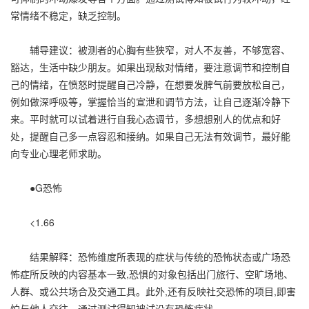
常情绪不稳定，缺乏控制。
辅导建议：被测者的心胸有些狭窄，对人不友善，不够宽容、
豁达，生活中缺少朋友。如果出现敌对情绪，要注意调节和控制自
己的情绪，在愤怒时提醒自己冷静，在想要发脾气前要放松自己，
例如做深呼吸等，掌握恰当的宣泄和调节方法，让自己逐渐冷静下
来。平时就可以试着进行自我心态调节，多想想别人的优点和好
处，提醒自己多一点容忍和接纳。如果自己无法有效调节，最好能
向专业心理老师求助。
●G恐怖
<1.66
结果解释：恐怖维度所表现的症状与传统的恐怖状态或广场恐
怖症所反映的内容基本一致,恐惧的对象包括出门旅行、空旷场地、
人群、或公共场合及交通工具。此外,还有反映社交恐怖的项目,即害
怕与他人交往。通过测试得知被试没有恐怖症状。