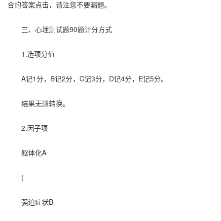
合的答案点击，请注意不要漏题。
三、心理测试题90题计分方式
1.选项分值
A记1分，B记2分，C记3分，D记4分，E记5分。
结果无须转换。
2.因子项
躯体化A
(
强迫症状B