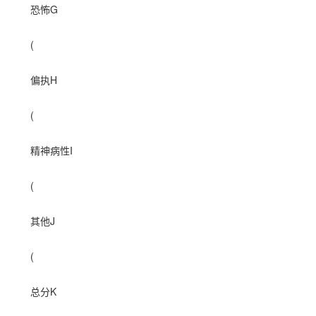
恐怖G
(
偏执H
(
精神病性I
(
其他J
(
总分K