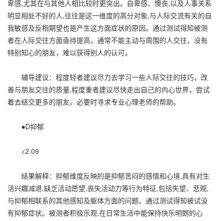
卑感,尤其在与其他人相比较时更突出。自卑感、懊丧,以及人事关系
明显相处不好的人,往往是这一维度的高分对象,与人际交流有关的自
我敏感及反相期望也是产生这方面症状的原因。通过测试得知被测
者在人际交往方面亟待提高，通常不能主动与周围的人交往，没有
特别知心的朋友，难以获得别人的认可。
辅导建议：程度轻者建议尽力去学习一些人际交往的技巧，改
善与朋友交往的质量,程度重者建议尽快走出自己的内心世界，尝试
着去结交更多的朋友。必要时寻求专业心理老师的帮助。
●D抑郁
<2.09
结果解释：抑郁维度反映的是抑郁苦闷的感情和心境,具有对生
活兴趣减退,缺乏活动愿望,丧失活动力等行为特征,包括失望、悲观,
与抑郁相联系的其他感知及躯体方面的问题。通过测试得知被试没
有抑郁症状。被测者积极乐观,在日常生活中能保持快乐明朗的心