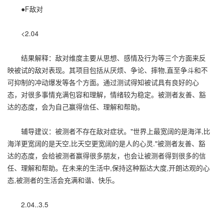
●F敌对
<2.04
结果解释：敌对维度主要从思想、感情及行为等三个方面来反
映被试的敌对表现。其项目包括从厌烦、争论、摔物,直至争斗和不
可抑制的冲动爆发等各个方面。通过测试得知被试具有良好的心
态，对很多事情充满包容和理解，情绪较为稳定。被测者友善、豁
达的态度，会为自己赢得信任、理解和帮助。
辅导建议：被测者不存在敌对症状。"世界上最宽阔的是海洋,比
海洋更宽阔的是天空,比天空更宽阔的是人的心灵."被测者友善、豁
达的态度，会给被测者赢得很多朋友，也会让被测者得到很多的信
任、理解和帮助。在未来的生活中,保持这种豁达大度,开朗达观的心
态,被测者的生活会充满和谐、快乐。
2.04..3.5