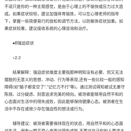
不适只是你的一种主观感觉，是由于心理上的不愉快或压力过大造
成。如果症状较轻，建议加强体育锻炼，可以在心理老师的指导
下，掌握一些简便易行的放松和调节方法，以防躯体症状加重。如
果症状较重，建议接收系统的心理咨询和治疗。
●B强迫症状
<2.2
结果解释：强迫症状维度主要指那种明知没有必要、但又无法
摆脱的无意义的思想、冲动、行为等表现,还有一些比较一般的感知
障碍(如"脑子都变空了","记忆力不行"等)。通过测试得知被试无墨守
陈规、过分疑虑、刻意追求完美的倾向。被测者能够用自然平和的
心态面对生活中的得失成败，因此能够保持健康心态。被测者在生
活中不存在或很少存在强迫性的想法或行为。
辅导建议：被测者需要保持现在的状态，用自然平和的心态面
对生活，保有一颗平常心来面对得失成败,不要对自己和别人要求太